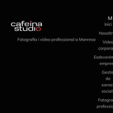
M
Inici
Nosaltr
Fotografia i vídeo professional a Manresa
Vide
corpora
Esdeveni
empre
Gesti
de
xarxe
social
Fotogra
professi