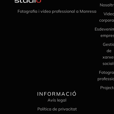
Nosaltr
Fotografia i vídeo professional a Manresa
Vide
corpora
Esdeveni
empre
Gesti
de
xarxe
social
Fotogra
professi
Project
INFORMACIÓ
Avís legal
Política de privacitat