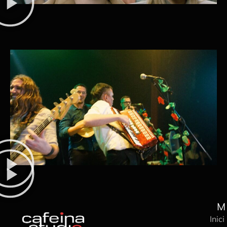
M
Inici