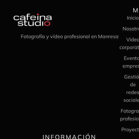
M
Inicio
Nosotr
Fotografía y vídeo profesional en Manresa
Vide
corporat
Event
empre
Gesti
de
rede
social
Fotogra
profesio
Proyec
INFORMACIÓN